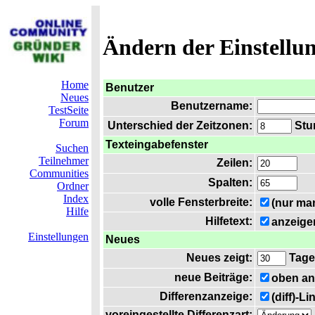
Ändern der Einstellu
Home
Benutzer
Neues
Benutzername:
TestSeite
Forum
Unterschied der Zeitzonen:
Stun
Texteingabefenster
Suchen
Teilnehmer
Zeilen:
Communities
Spalten:
Ordner
Index
volle Fensterbreite:
(nur ma
Hilfe
Hilfetext:
anzeige
Einstellungen
Neues
Neues zeigt:
Tage
neue Beiträge:
oben an
Differenzanzeige:
(diff)-L
voreingestellte Differenzart: