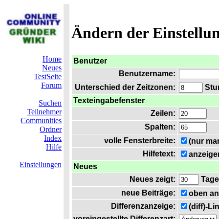
Ändern der Einstellu
Home
Benutzer
Neues
Benutzername:
TestSeite
Forum
Unterschied der Zeitzonen:
Stun
Texteingabefenster
Suchen
Teilnehmer
Zeilen:
Communities
Spalten:
Ordner
Index
volle Fensterbreite:
(nur ma
Hilfe
Hilfetext:
anzeige
Einstellungen
Neues
Neues zeigt:
Tage
neue Beiträge:
oben an
Differenzanzeige:
(diff)-L
voreingestellte Differenzart: