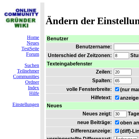
Ändern der Einstellu
Home
Benutzer
Neues
Benutzername:
TestSeite
Forum
Unterschied der Zeitzonen:
Stun
Texteingabefenster
Suchen
Teilnehmer
Zeilen:
Communities
Spalten:
Ordner
Index
volle Fensterbreite:
(nur ma
Hilfe
Hilfetext:
anzeige
Einstellungen
Neues
Neues zeigt:
Tag
neue Beiträge:
oben an
Differenzanzeige:
(diff)-L
voreingestellte Differenzart: