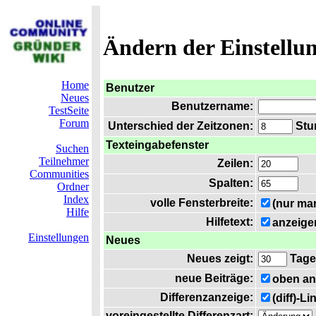
Ändern der Einstellu
Home
Benutzer
Neues
Benutzername:
TestSeite
Forum
Unterschied der Zeitzonen:
Stun
Texteingabefenster
Suchen
Teilnehmer
Zeilen:
Communities
Spalten:
Ordner
Index
volle Fensterbreite:
(nur ma
Hilfe
Hilfetext:
anzeige
Einstellungen
Neues
Neues zeigt:
Tage
neue Beiträge:
oben an
Differenzanzeige:
(diff)-L
voreingestellte Differenzart: