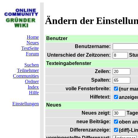
Ändern der Einstellu
Home
Benutzer
Neues
Benutzername:
TestSeite
Forum
Unterschied der Zeitzonen:
Stun
Texteingabefenster
Suchen
Teilnehmer
Zeilen:
Communities
Spalten:
Ordner
Index
volle Fensterbreite:
(nur ma
Hilfe
Hilfetext:
anzeige
Einstellungen
Neues
Neues zeigt:
Tage
neue Beiträge:
oben an
Differenzanzeige:
(diff)-L
voreingestellte Differenzart: