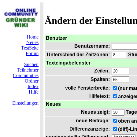
Ändern der Einstellu
Home
Benutzer
Neues
Benutzername:
TestSeite
Forum
Unterschied der Zeitzonen:
Stun
Texteingabefenster
Suchen
Teilnehmer
Zeilen:
Communities
Spalten:
Ordner
Index
volle Fensterbreite:
(nur ma
Hilfe
Hilfetext:
anzeige
Einstellungen
Neues
Neues zeigt:
Tage
neue Beiträge:
oben an
Differenzanzeige:
(diff)-L
voreingestellte Differenzart: