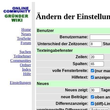
Ändern der Einstellu
Home
Benutzer
Neues
Benutzername:
TestSeite
Forum
Unterschied der Zeitzonen:
Stun
Texteingabefenster
Suchen
Teilnehmer
Zeilen:
Communities
Spalten:
Ordner
Index
volle Fensterbreite:
(nur ma
Hilfe
Hilfetext:
anzeige
Einstellungen
Neues
Neues zeigt:
Tage
neue Beiträge:
oben an
Differenzanzeige:
(diff)-L
voreingestellte Differenzart: