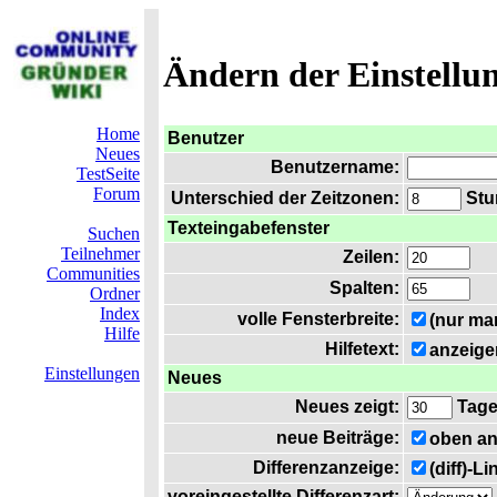
Ändern der Einstellu
Home
Benutzer
Neues
Benutzername:
TestSeite
Forum
Unterschied der Zeitzonen:
Stun
Texteingabefenster
Suchen
Teilnehmer
Zeilen:
Communities
Spalten:
Ordner
Index
volle Fensterbreite:
(nur ma
Hilfe
Hilfetext:
anzeige
Einstellungen
Neues
Neues zeigt:
Tag
neue Beiträge:
oben an
Differenzanzeige:
(diff)-L
voreingestellte Differenzart: