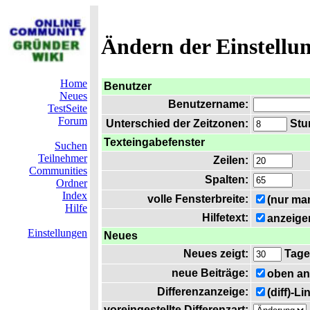
Ändern der Einstellu
Home
Benutzer
Neues
Benutzername:
TestSeite
Forum
Unterschied der Zeitzonen:
Stun
Texteingabefenster
Suchen
Teilnehmer
Zeilen:
Communities
Spalten:
Ordner
Index
volle Fensterbreite:
(nur ma
Hilfe
Hilfetext:
anzeige
Einstellungen
Neues
Neues zeigt:
Tage
neue Beiträge:
oben an
Differenzanzeige:
(diff)-L
voreingestellte Differenzart: