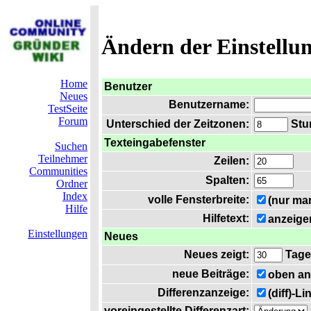
Ändern der Einstellu
Home
Benutzer
Neues
Benutzername:
TestSeite
Forum
Unterschied der Zeitzonen:
Stun
Texteingabefenster
Suchen
Teilnehmer
Zeilen:
Communities
Spalten:
Ordner
Index
volle Fensterbreite:
(nur ma
Hilfe
Hilfetext:
anzeige
Einstellungen
Neues
Neues zeigt:
Tage
neue Beiträge:
oben an
Differenzanzeige:
(diff)-L
voreingestellte Differenzart: