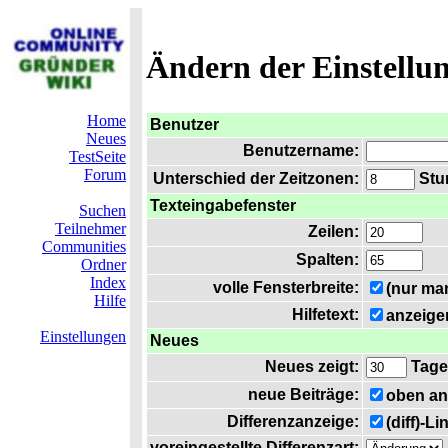
Ändern der Einstellu
Home
Benutzer
Neues
Benutzername:
TestSeite
Forum
Unterschied der Zeitzonen:
Stun
Texteingabefenster
Suchen
Teilnehmer
Zeilen:
Communities
Spalten:
Ordner
Index
volle Fensterbreite:
(nur ma
Hilfe
Hilfetext:
anzeige
Einstellungen
Neues
Neues zeigt:
Tage
neue Beiträge:
oben an
Differenzanzeige:
(diff)-L
voreingestellte Differenzart: