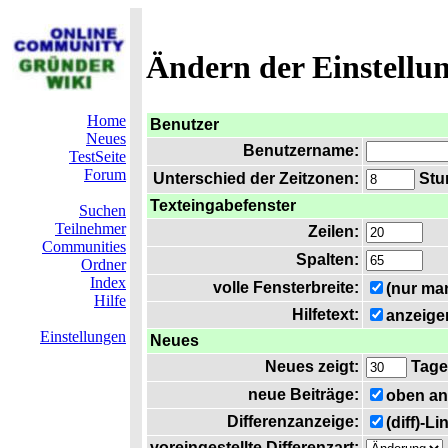
Ändern der Einstellu
Home
Benutzer
Neues
Benutzername:
TestSeite
Forum
Unterschied der Zeitzonen:
Stun
Texteingabefenster
Suchen
Teilnehmer
Zeilen:
Communities
Spalten:
Ordner
Index
volle Fensterbreite:
(nur ma
Hilfe
Hilfetext:
anzeige
Einstellungen
Neues
Neues zeigt:
Tage
neue Beiträge:
oben an
Differenzanzeige:
(diff)-L
voreingestellte Differenzart: