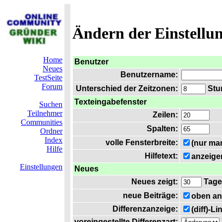
Ändern der Einstellu
Home
Benutzer
Neues
Benutzername:
TestSeite
Forum
Unterschied der Zeitzonen:
Stun
Texteingabefenster
Suchen
Teilnehmer
Zeilen:
Communities
Spalten:
Ordner
Index
volle Fensterbreite:
(nur ma
Hilfe
Hilfetext:
anzeige
Einstellungen
Neues
Neues zeigt:
Tage
neue Beiträge:
oben an
Differenzanzeige:
(diff)-L
voreingestellte Differenzart: