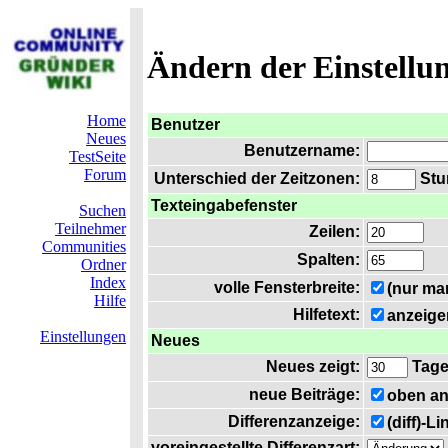
Ändern der Einstellu
Home
Benutzer
Neues
Benutzername:
TestSeite
Forum
Unterschied der Zeitzonen:
Stun
Texteingabefenster
Suchen
Teilnehmer
Zeilen:
Communities
Spalten:
Ordner
Index
volle Fensterbreite:
(nur ma
Hilfe
Hilfetext:
anzeige
Einstellungen
Neues
Neues zeigt:
Tag
neue Beiträge:
oben an
Differenzanzeige:
(diff)-L
voreingestellte Differenzart: