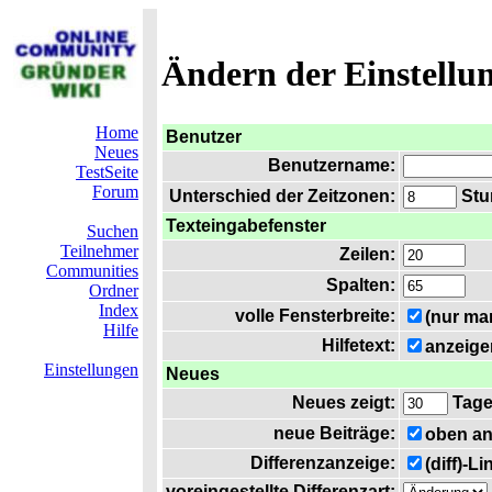
Ändern der Einstellu
Home
Benutzer
Neues
Benutzername:
TestSeite
Forum
Unterschied der Zeitzonen:
Stun
Texteingabefenster
Suchen
Teilnehmer
Zeilen:
Communities
Spalten:
Ordner
Index
volle Fensterbreite:
(nur ma
Hilfe
Hilfetext:
anzeige
Einstellungen
Neues
Neues zeigt:
Tag
neue Beiträge:
oben an
Differenzanzeige:
(diff)-L
voreingestellte Differenzart: