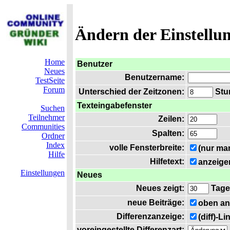
Ändern der Einstellu
Home
Benutzer
Neues
Benutzername:
TestSeite
Forum
Unterschied der Zeitzonen:
Stun
Texteingabefenster
Suchen
Teilnehmer
Zeilen:
Communities
Spalten:
Ordner
Index
volle Fensterbreite:
(nur ma
Hilfe
Hilfetext:
anzeige
Einstellungen
Neues
Neues zeigt:
Tage
neue Beiträge:
oben an
Differenzanzeige:
(diff)-L
voreingestellte Differenzart: