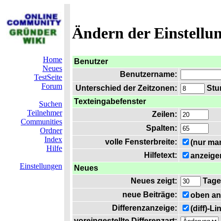
Ändern der Einstellu
Home
Benutzer
Neues
Benutzername:
TestSeite
Forum
Unterschied der Zeitzonen:
Stun
Texteingabefenster
Suchen
Teilnehmer
Zeilen:
Communities
Spalten:
Ordner
Index
volle Fensterbreite:
(nur ma
Hilfe
Hilfetext:
anzeige
Einstellungen
Neues
Neues zeigt:
Tage
neue Beiträge:
oben an
Differenzanzeige:
(diff)-L
voreingestellte Differenzart: