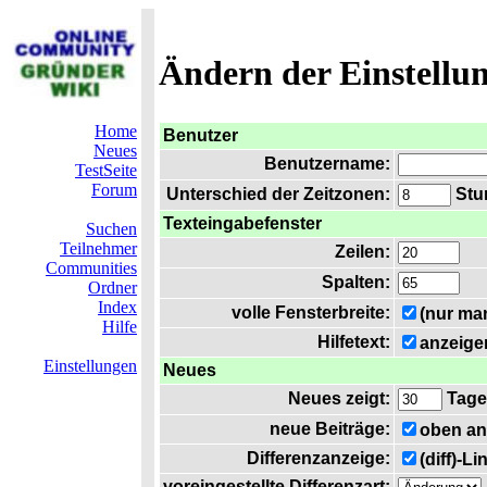
Ändern der Einstellu
Home
Benutzer
Neues
Benutzername:
TestSeite
Forum
Unterschied der Zeitzonen:
Stun
Texteingabefenster
Suchen
Teilnehmer
Zeilen:
Communities
Spalten:
Ordner
Index
volle Fensterbreite:
(nur ma
Hilfe
Hilfetext:
anzeige
Einstellungen
Neues
Neues zeigt:
Tage
neue Beiträge:
oben an
Differenzanzeige:
(diff)-L
voreingestellte Differenzart: