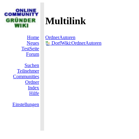
Multilink
Home
OrdnerAutoren
Neues
DorfWiki:OrdnerAutoren
TestSeite
Forum
Suchen
Teilnehmer
Communities
Ordner
Index
Hilfe
Einstellungen