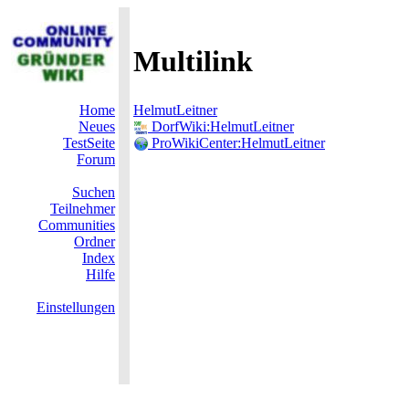
Multilink
Home
HelmutLeitner
Neues
DorfWiki:HelmutLeitner
TestSeite
ProWikiCenter:HelmutLeitner
Forum
Suchen
Teilnehmer
Communities
Ordner
Index
Hilfe
Einstellungen