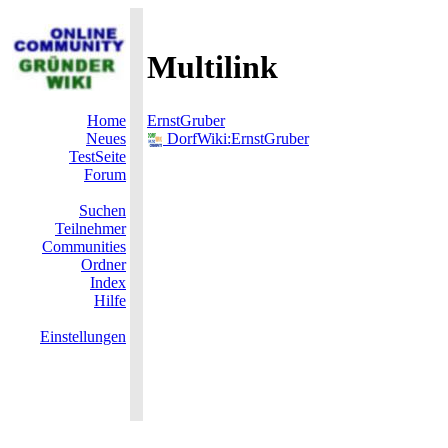
Multilink
Home
ErnstGruber
Neues
DorfWiki:ErnstGruber
TestSeite
Forum
Suchen
Teilnehmer
Communities
Ordner
Index
Hilfe
Einstellungen