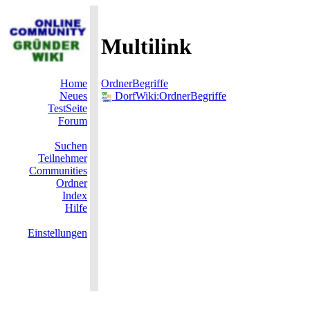
Multilink
Home
OrdnerBegriffe
Neues
DorfWiki:OrdnerBegriffe
TestSeite
Forum
Suchen
Teilnehmer
Communities
Ordner
Index
Hilfe
Einstellungen