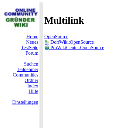
Multilink
Home
OpenSource
Neues
DorfWiki:OpenSource
TestSeite
ProWikiCenter:OpenSource
Forum
Suchen
Teilnehmer
Communities
Ordner
Index
Hilfe
Einstellungen