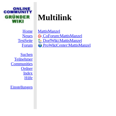
Multilink
Home
MattisManzel
Neues
CoForum:MattisManzel
TestSeite
DorfWiki:MattisManzel
Forum
ProWikiCenter:MattisManzel
Suchen
Teilnehmer
Communities
Ordner
Index
Hilfe
Einstellungen