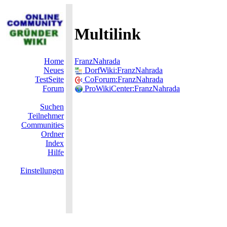
Multilink
Home
FranzNahrada
Neues
DorfWiki:FranzNahrada
TestSeite
CoForum:FranzNahrada
Forum
ProWikiCenter:FranzNahrada
Suchen
Teilnehmer
Communities
Ordner
Index
Hilfe
Einstellungen