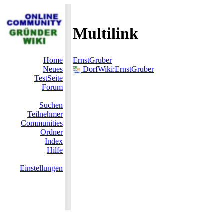
Multilink
Home
ErnstGruber
Neues
DorfWiki:ErnstGruber
TestSeite
Forum
Suchen
Teilnehmer
Communities
Ordner
Index
Hilfe
Einstellungen