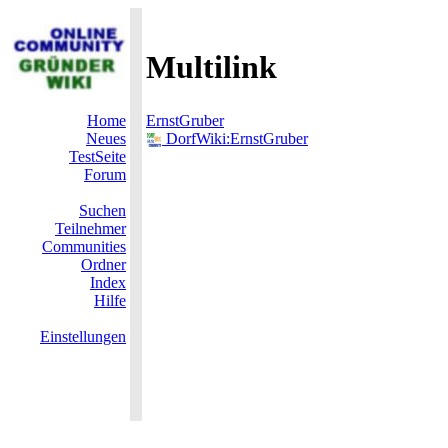
Multilink
Home
ErnstGruber
Neues
DorfWiki:ErnstGruber
TestSeite
Forum
Suchen
Teilnehmer
Communities
Ordner
Index
Hilfe
Einstellungen