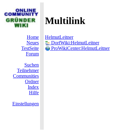
Multilink
Home
HelmutLeitner
Neues
DorfWiki:HelmutLeitner
TestSeite
ProWikiCenter:HelmutLeitner
Forum
Suchen
Teilnehmer
Communities
Ordner
Index
Hilfe
Einstellungen