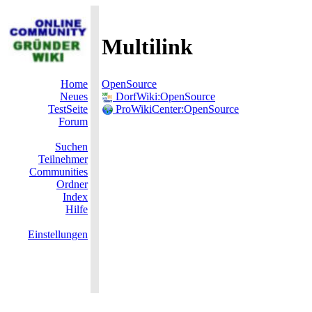
Multilink
Home
OpenSource
Neues
DorfWiki:OpenSource
TestSeite
ProWikiCenter:OpenSource
Forum
Suchen
Teilnehmer
Communities
Ordner
Index
Hilfe
Einstellungen