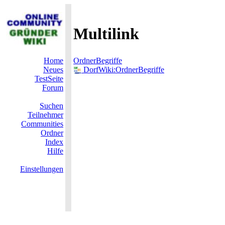
Multilink
Home
OrdnerBegriffe
Neues
DorfWiki:OrdnerBegriffe
TestSeite
Forum
Suchen
Teilnehmer
Communities
Ordner
Index
Hilfe
Einstellungen