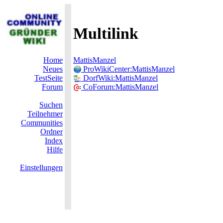
Multilink
Home
MattisManzel
Neues
ProWikiCenter:MattisManzel
TestSeite
DorfWiki:MattisManzel
Forum
CoForum:MattisManzel
Suchen
Teilnehmer
Communities
Ordner
Index
Hilfe
Einstellungen