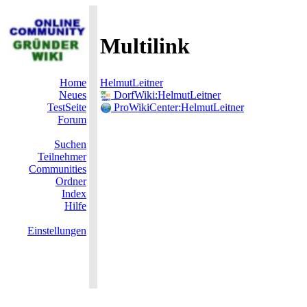
Multilink
Home
HelmutLeitner
Neues
DorfWiki:HelmutLeitner
TestSeite
ProWikiCenter:HelmutLeitner
Forum
Suchen
Teilnehmer
Communities
Ordner
Index
Hilfe
Einstellungen