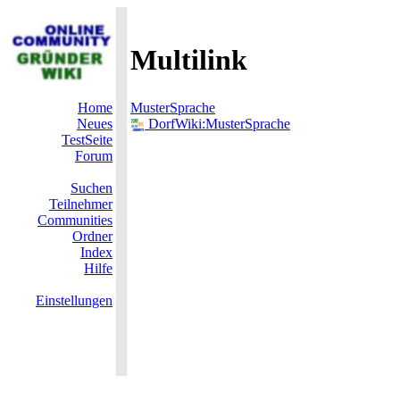
Multilink
Home
MusterSprache
Neues
DorfWiki:MusterSprache
TestSeite
Forum
Suchen
Teilnehmer
Communities
Ordner
Index
Hilfe
Einstellungen