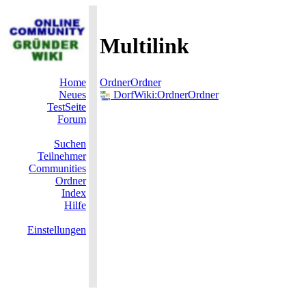
Multilink
Home
OrdnerOrdner
Neues
DorfWiki:OrdnerOrdner
TestSeite
Forum
Suchen
Teilnehmer
Communities
Ordner
Index
Hilfe
Einstellungen