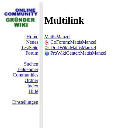
Multilink
Home
MattisManzel
Neues
CoForum:MattisManzel
TestSeite
DorfWiki:MattisManzel
Forum
ProWikiCenter:MattisManzel
Suchen
Teilnehmer
Communities
Ordner
Index
Hilfe
Einstellungen