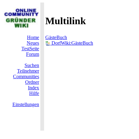
Multilink
Home
GästeBuch
Neues
DorfWiki:GästeBuch
TestSeite
Forum
Suchen
Teilnehmer
Communities
Ordner
Index
Hilfe
Einstellungen