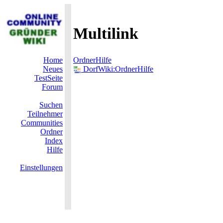
Multilink
Home
OrdnerHilfe
Neues
DorfWiki:OrdnerHilfe
TestSeite
Forum
Suchen
Teilnehmer
Communities
Ordner
Index
Hilfe
Einstellungen