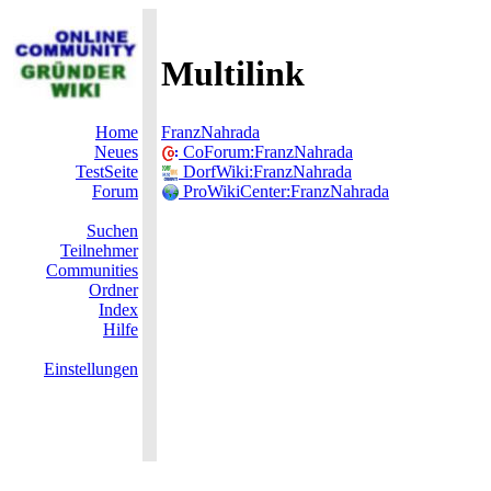
Multilink
Home
FranzNahrada
Neues
CoForum:FranzNahrada
TestSeite
DorfWiki:FranzNahrada
Forum
ProWikiCenter:FranzNahrada
Suchen
Teilnehmer
Communities
Ordner
Index
Hilfe
Einstellungen