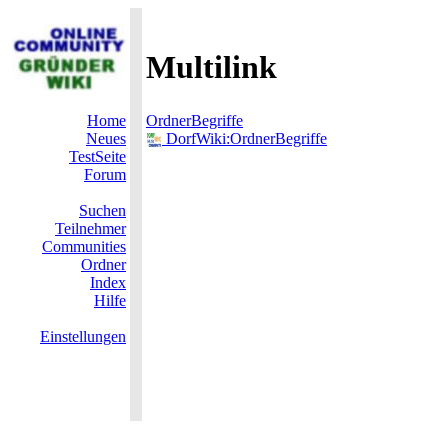
Multilink
Home
OrdnerBegriffe
Neues
DorfWiki:OrdnerBegriffe
TestSeite
Forum
Suchen
Teilnehmer
Communities
Ordner
Index
Hilfe
Einstellungen