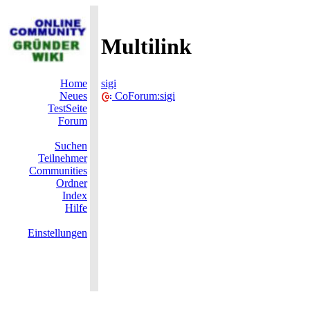
Multilink
Home
sigi
Neues
CoForum:sigi
TestSeite
Forum
Suchen
Teilnehmer
Communities
Ordner
Index
Hilfe
Einstellungen