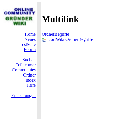
Multilink
Home
OrdnerBegriffe
Neues
DorfWiki:OrdnerBegriffe
TestSeite
Forum
Suchen
Teilnehmer
Communities
Ordner
Index
Hilfe
Einstellungen