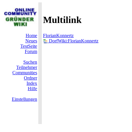
Multilink
Home
FlorianKonnertz
Neues
DorfWiki:FlorianKonnertz
TestSeite
Forum
Suchen
Teilnehmer
Communities
Ordner
Index
Hilfe
Einstellungen