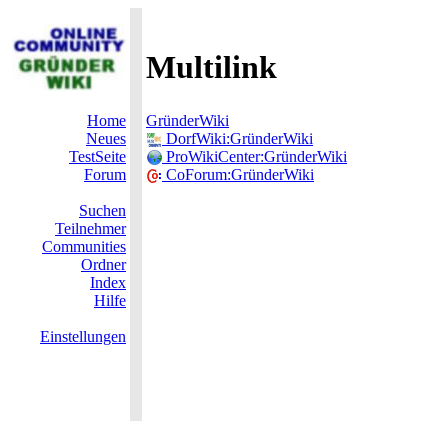
Multilink
Home
GründerWiki
Neues
DorfWiki:GründerWiki
TestSeite
ProWikiCenter:GründerWiki
Forum
CoForum:GründerWiki
Suchen
Teilnehmer
Communities
Ordner
Index
Hilfe
Einstellungen