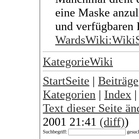
eine Maske anzul
und verfügbaren 
WardsWiki:WikiS
KategorieWiki
StartSeite
|
Beiträge
Kategorien
|
Index
Text dieser Seite än
2001 21:41
(diff)
)
Suchbegriff:
gesuc