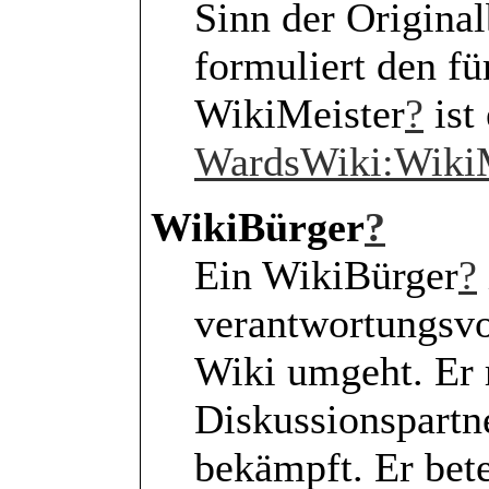
Sinn der Original
formuliert den fü
WikiMeister
?
ist
WardsWiki:Wiki
WikiBürger
?
Ein WikiBürger
?
verantwortungsvo
Wiki umgeht. Er r
Diskussionspartn
bekämpft. Er bete