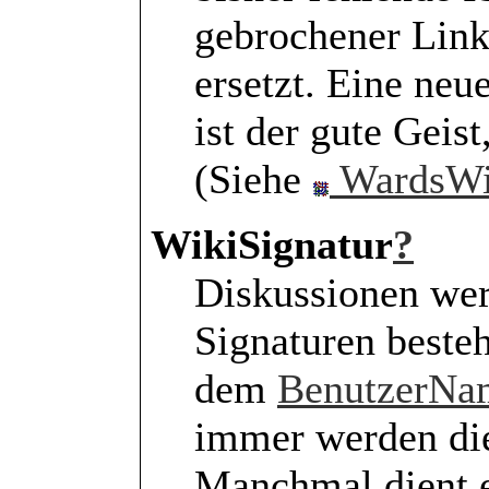
gebrochener Link
ersetzt. Eine neu
ist der gute Geist
(Siehe
WardsWi
WikiSignatur
?
Diskussionen wer
Signaturen beste
dem
BenutzerNa
immer werden di
Manchmal dient e