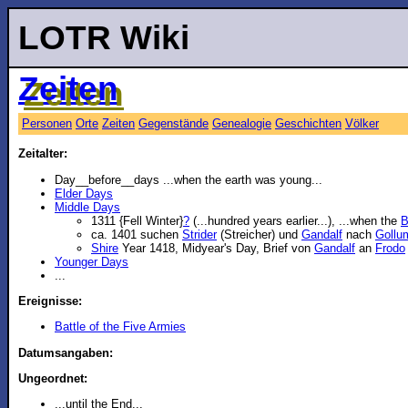
LOTR Wiki
Zeiten
Personen
Orte
Zeiten
Gegenstände
Genealogie
Geschichten
Völker
Zeitalter:
Day__before__days ...when the earth was young...
Elder Days
Middle Days
1311 {Fell Winter}
?
(...hundred years earlier...), ...when the
B
ca. 1401 suchen
Strider
(Streicher) und
Gandalf
nach
Gollu
Shire
Year 1418, Midyear's Day, Brief von
Gandalf
an
Frodo
Younger Days
...
Ereignisse:
Battle of the Five Armies
Datumsangaben:
Ungeordnet:
...until the End...