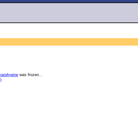
randywine
was frozen...
m