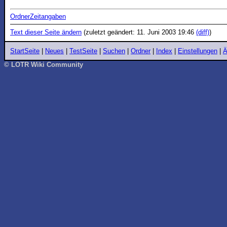
OrdnerZeitangaben
Text dieser Seite ändern
(zuletzt geändert: 11. Juni 2003 19:46
(diff)
)
StartSeite
|
Neues
|
TestSeite
|
Suchen
|
Ordner
|
Index
|
Einstellungen
|
Ä
© LOTR Wiki Community