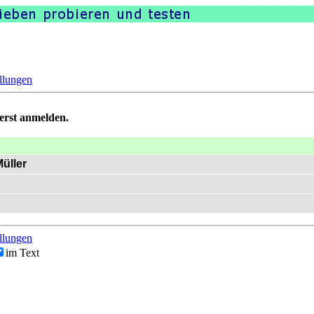
llungen
uerst anmelden.
Müller
llungen
im Text