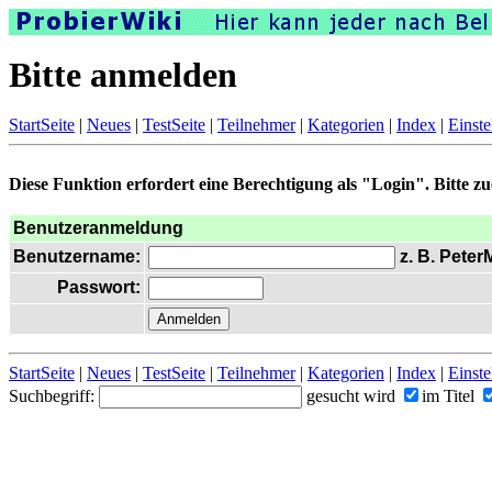
Bitte anmelden
StartSeite
|
Neues
|
TestSeite
|
Teilnehmer
|
Kategorien
|
Index
|
Einste
Diese Funktion erfordert eine Berechtigung als "Login". Bitte z
Benutzeranmeldung
Benutzername:
z. B. Peter
Passwort:
StartSeite
|
Neues
|
TestSeite
|
Teilnehmer
|
Kategorien
|
Index
|
Einste
Suchbegriff:
gesucht wird
im Titel