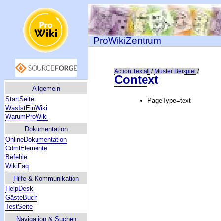
ProWikiZentrum
Action Textall
/
Muster Beispiel
/
Context
Allgemein
StartSeite
PageType=text
WasIstEinWiki
WarumProWiki
Dokumentation
OnlineDokumentation
CdmlElemente
Befehle
WikiFaq
Hilfe
& Kommunikation
HelpDesk
GästeBuch
TestSeite
Navigation &
Suchen