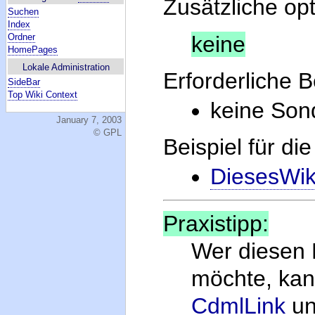
Zusätzliche op
Suchen
Index
keine
Ordner
HomePages
Lokale Administration
Erforderliche 
SideBar
Top Wiki Context
keine Sond
January 7, 2003
© GPL
Beispiel für di
DiesesWik
Praxistipp:
Wer diesen 
möchte, kan
CdmlLink
un