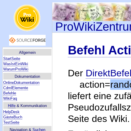
ProWikiZentr
Befehl Ac
Allgemein
StartSeite
WasIstEinWiki
WarumProWiki
Der
DirektBefe
Dokumentation
action=
ran
OnlineDokumentation
CdmlElemente
liefert eine zuf
Befehle
WikiFaq
Pseudozufalls
Hilfe
& Kommunikation
HelpDesk
Seite des Wiki.
GästeBuch
TestSeite
Navigation &
Suchen