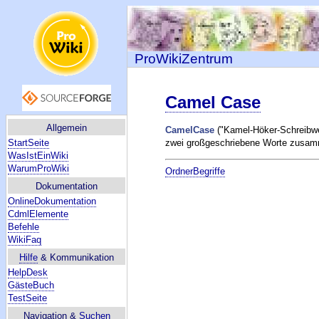
ProWikiZentrum
Camel Case
Allgemein
CamelCase
("Kamel-Höker-Schreibwe
StartSeite
zwei großgeschriebene Worte zusa
WasIstEinWiki
WarumProWiki
OrdnerBegriffe
Dokumentation
OnlineDokumentation
CdmlElemente
Befehle
WikiFaq
Hilfe
& Kommunikation
HelpDesk
GästeBuch
TestSeite
Navigation &
Suchen