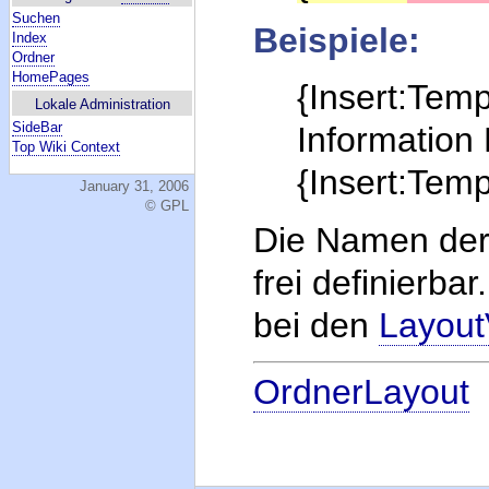
Suchen
Beispiele:
Index
Ordner
HomePages
{Insert:Templ
Lokale Administration
SideBar
Informatio
Top Wiki Context
{Insert:Tem
January 31, 2006
© GPL
Die Namen der 
frei definierba
bei den
Layout
OrdnerLayout