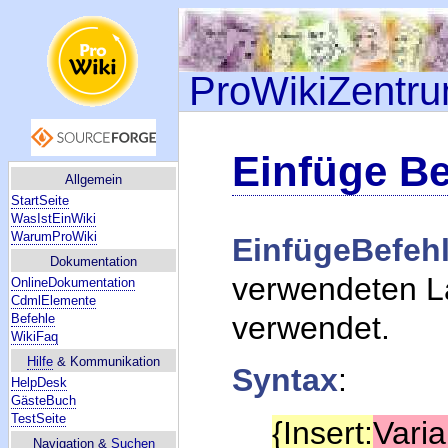
ProWikiZentr
Einfüge Be
Allgemein
StartSeite
WasIstEinWiki
WarumProWiki
EinfügeBefeh
Dokumentation
verwendeten L
OnlineDokumentation
CdmlElemente
verwendet.
Befehle
WikiFaq
Hilfe
& Kommunikation
Syntax
:
HelpDesk
GästeBuch
TestSeite
{Insert:
Varia
Navigation &
Suchen